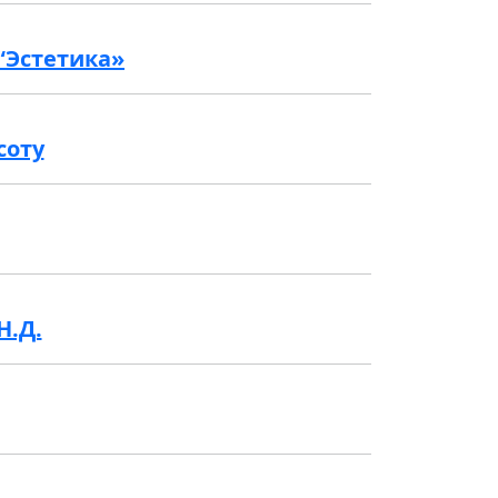
“Эстетика»
соту
Н.Д.