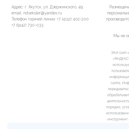
Адрес: г. Якутск, ул. Дзержинского, 49,
Размещени
email: ndveksler@yandex.ru
персональн
Телефон горячей линии: +7 (4112) 402-200
производитс
+7 (9142) 730-033
Мы не о
Этот сайт
«ЯНДЕКС»,
использу
пользоват
информация
сайта. Ин
передаватьс
обрабатыват
деятельност
порядке, уст
использовани
инструмент —
работу неко