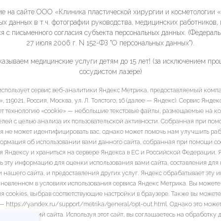
е на сайте ООО «Клиника пластической хирургии и косметологии 
ых данных в т.ч. фотографии руководства, медицинских работников, 
я с письменного согласия субъекта персональных данных. (Федераль
27 июля 2006 г. N 152-ФЗ "О персональных данных").
казываем медицинские услуги детям до 15 лет! (за исключением про
сосудистом лазере)
 использует сервис веб-аналитики Яндекс Метрика, предоставляемый ком
 119021, Россия, Москва, ул. Л. Толстого, 16 (далее — Яндекс). Сервис Янде
ет технологию «cookie» — небольшие текстовые файлы, размещаемые на к
елей с целью анализа их пользовательской активности. Собранная при пом
 не может идентифицировать вас, однако может помочь нам улучшить ра
формация об использовании вами данного сайта, собранная при помощи coo
я Яндексу и храниться на сервере Яндекса в ЕС и Российской Федерации. 
ь эту информацию для оценки использования вами сайта, составления для н
и нашего сайта, и предоставления других услуг. Яндекс обрабатывает эту 
ановленном в условиях использования сервиса Яндекс Метрика. Вы можете 
я cookies, выбрав соответствующие настройки в браузере. Также вы можете
 https://yandex.ru/support/metrika/general/opt-out.html. Однако это може
торых функций сайта. Используя этот сайт, вы соглашаетесь на обработку 