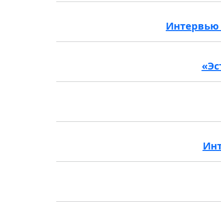
Интервью 
«Эс
Инт