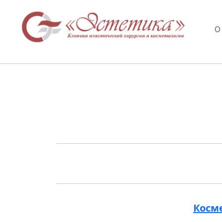
О
Косме