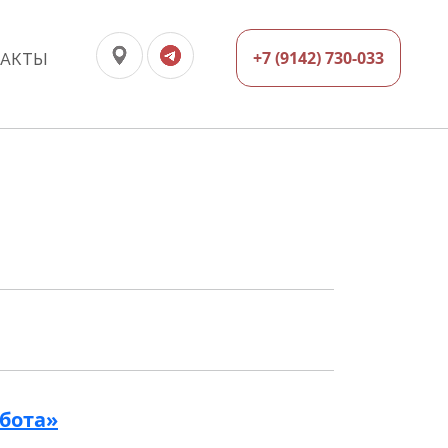
+7 (9142) 730-033
ТАКТЫ
абота»