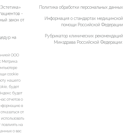
«Эстетика»
Политика обработки персональных данных
пациентов -
Информация о стандартах медицинской
ный закон от
помощи Российской Федерации
Рубрикатор клинических рекомендаций
цедур на
Минздрава Российской Федерации:
панией ООО
кс Метрика
омпьютере
ощи cookie
боту нашего
kie, будет
Яндекс будет
ас отчетов о
информацию в
отказаться от
 использовать
т повлиять на
данных о вас