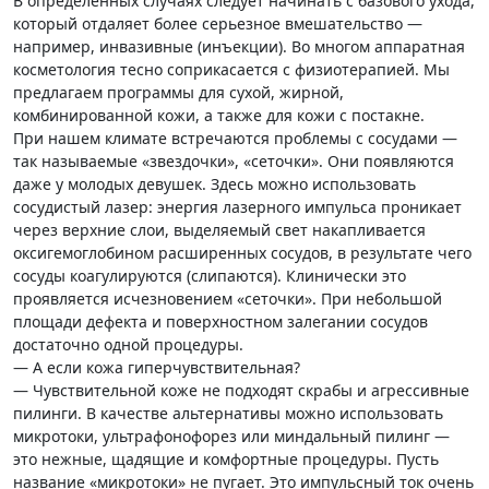
В определенных случаях следует начинать с базового ухода,
который отдаляет более серьезное вмешательство —
например, инвазивные (инъекции). Во многом аппаратная
косметология тесно соприкасается с физиотерапией. Мы
предлагаем программы для сухой, жирной,
комбинированной кожи, а также для кожи с постакне.
При нашем климате встречаются проблемы с сосудами —
так называемые «звездочки», «сеточки». Они появляются
даже у молодых девушек. Здесь можно использовать
сосудистый лазер: энергия лазерного импульса проникает
через верхние слои, выделяемый свет накапливается
оксигемоглобином расширенных сосудов, в результате чего
сосуды коагулируются (слипаются). Клинически это
проявляется исчезновением «сеточки». При небольшой
площади дефекта и поверхностном залегании сосудов
достаточно одной процедуры.
— А если кожа гиперчувствительная?
— Чувствительной коже не подходят скрабы и агрессивные
пилинги. В качестве альтернативы можно использовать
микротоки, ультрафонофорез или миндальный пилинг —
это нежные, щадящие и комфортные процедуры. Пусть
название «микротоки» не пугает. Это импульсный ток очень