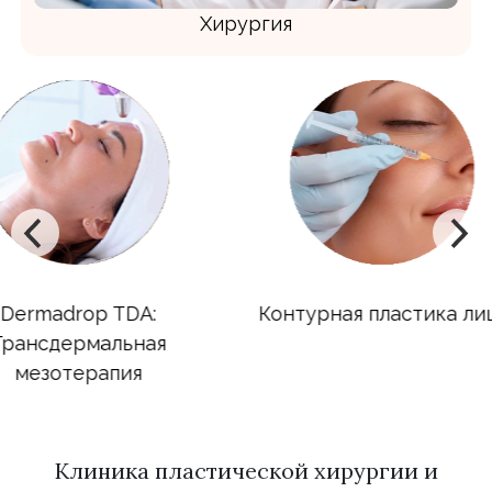
Хирургия
DA:
Контурная пластика лица
Ин
ьная
ия
Клиника пластической хирургии и