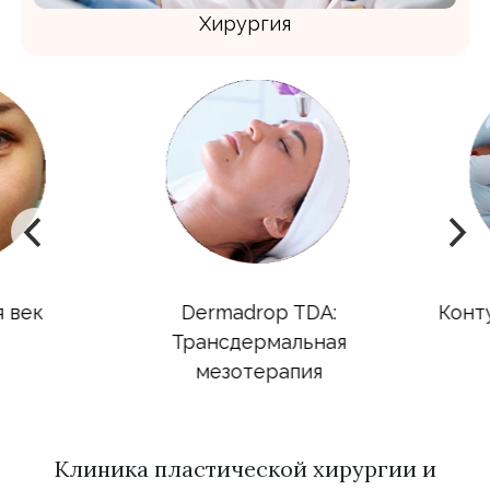
Хирургия
век
Dermadrop TDA:
Контур
Трансдермальная
мезотерапия
Клиника пластической хирургии и