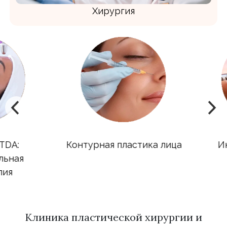
Хирургия
A:
Контурная пластика лица
Инъ
ная
я
Клиника пластической хирургии и