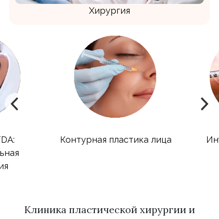
Хирургия
A:
Контурная пластика лица
Инъ
ная
я
Клиника пластической хирургии и