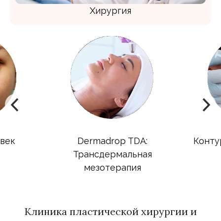
Хирургия
век
Dermadrop TDA:
Контур
Трансдермальная
мезотерапия
Клиника пластической хирургии и