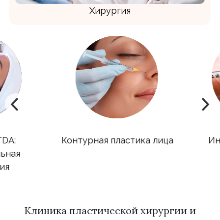
Хирургия
A:
Контурная пластика лица
Инъ
ная
я
Клиника пластической хирургии и