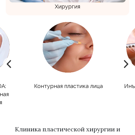
Хирургия
A:
Контурная пластика лица
Инъ
ная
я
Клиника пластической хирургии и