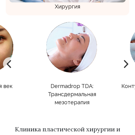
Хирургия
век
Dermadrop TDA:
Контур
Трансдермальная
мезотерапия
Клиника пластической хирургии и