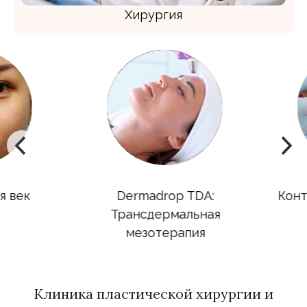
Хирургия
век
Dermadrop TDA:
Контур
Трансдермальная
мезотерапия
Клиника пластической хирургии и