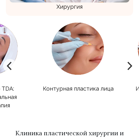
Хирургия
A:
Контурная пластика лица
Инъ
ная
я
Клиника пластической хирургии и