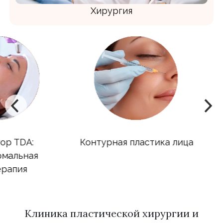
Хирургия
DA:
Контурная пластика лица
Инъ
ная
я
Клиника пластической хирургии и