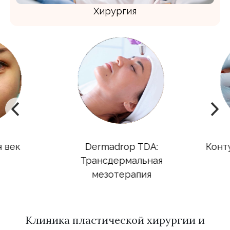
Хирургия
век
Dermadrop TDA:
Контур
Трансдермальная
мезотерапия
Клиника пластической хирургии и