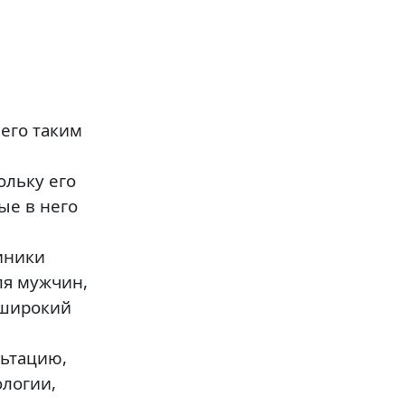
 его таким
ольку его
ые в него
иники
ля мужчин,
 широкий
льтацию,
ологии,