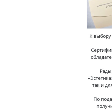
К выбору 
Cертифик
обладате
Рады
«Эстетика
так и д
По пода
получи