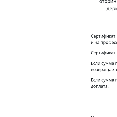
оторин
дер
Сертификат 
и на профес
Сертификат
Если сумма 
возвращаетс
Если сумма 
доплата.