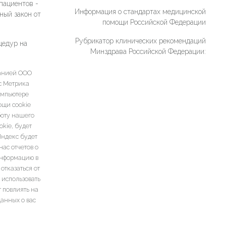
пациентов -
Информация о стандартах медицинской
ный закон от
помощи Российской Федерации
Рубрикатор клинических рекомендаций
цедур на
Минздрава Российской Федерации:
панией ООО
кс Метрика
омпьютере
ощи cookie
боту нашего
kie, будет
Яндекс будет
ас отчетов о
информацию в
отказаться от
 использовать
т повлиять на
данных о вас