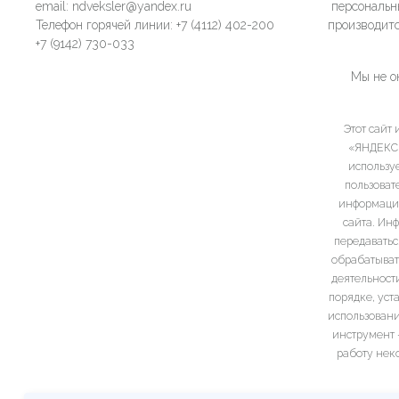
email: ndveksler@yandex.ru
персональн
Телефон горячей линии: +7 (4112) 402-200
производитс
+7 (9142) 730-033
Мы не о
Этот сайт
«ЯНДЕКС»,
использу
пользоват
информация
сайта. Ин
передаватьс
обрабатыват
деятельност
порядке, уст
использовани
инструмент —
работу неко