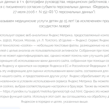
ых данных в т.ч. фотографии руководства, медицинских работников, 
я с письменного согласия субъекта персональных данных. (Федераль
27 июля 2006 г. N 152-ФЗ "О персональных данных").
казываем медицинские услуги детям до 15 лет! (за исключением про
сосудистом лазере)
 использует сервис веб-аналитики Яндекс Метрика, предоставляемый ком
 119021, Россия, Москва, ул. Л. Толстого, 16 (далее — Яндекс). Сервис Янде
ет технологию «cookie» — небольшие текстовые файлы, размещаемые на к
елей с целью анализа их пользовательской активности. Собранная при пом
 не может идентифицировать вас, однако может помочь нам улучшить ра
формация об использовании вами данного сайта, собранная при помощи coo
я Яндексу и храниться на сервере Яндекса в ЕС и Российской Федерации. 
ь эту информацию для оценки использования вами сайта, составления для н
и нашего сайта, и предоставления других услуг. Яндекс обрабатывает эту 
ановленном в условиях использования сервиса Яндекс Метрика. Вы можете 
я cookies, выбрав соответствующие настройки в браузере. Также вы можете
 https://yandex.ru/support/metrika/general/opt-out.html. Однако это може
торых функций сайта. Используя этот сайт, вы соглашаетесь на обработку 
Яндексом в порядке и целях, указанных выше.