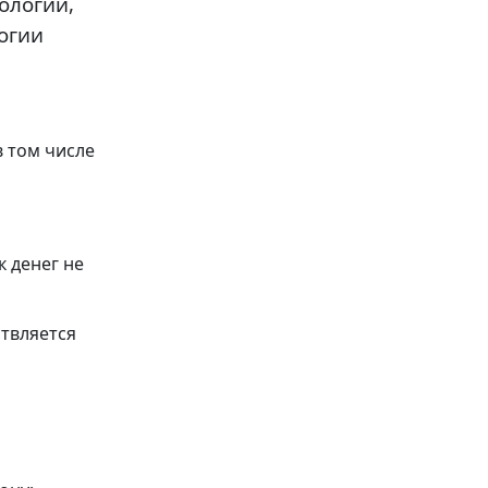
ологии,
огии
в том числе
 денег не
ствляется