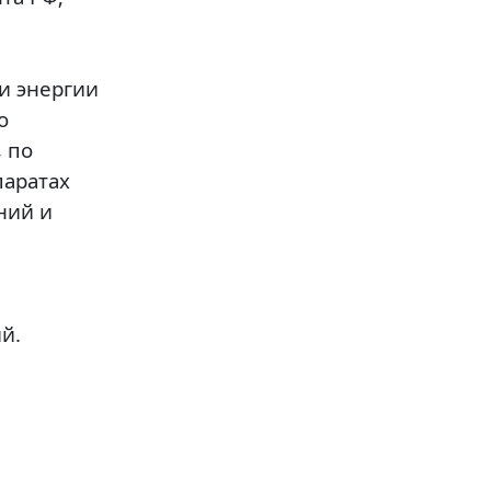
и энергии
о
 по
паратах
ний и
й.