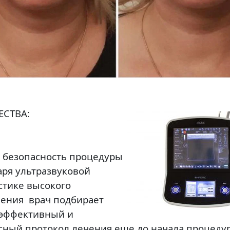
ЕСТВА
:
 безопасность процедуры
аря ультразвуковой
стике высокого
ения врач подбирает
эффективный и
сный протокол лечения еще до начала процеду