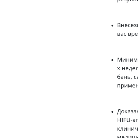
Внесез
вас вр
Минима
х неде
бань, 
примен
Доказа
HIFU-а
клинич
медици