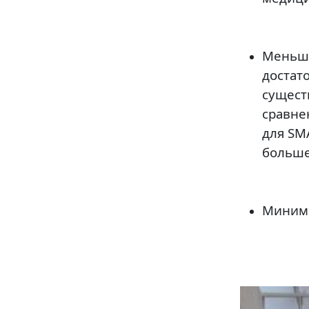
Меньше
достат
сущест
сравне
для SM
больше
Минима