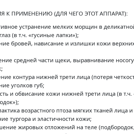
ИЯ К ПРИМЕНЕНИЮ
(ДЛЯ ЧЕГО ЭТОТ АППАРАТ)
:
ивное устранение мелких морщин в деликатно
глаз (в т.ч. «гусиные лапки»);
ие бровей, нависание и излишки кожи верхни
ние средней части щеки, выравнивание носог
;
ние контура нижней трети лица (потеря четкост
ие уголков губ;
сть и обвисание кожи нижней трети лица (в т.ч.
одок»);
актика возрастного птоза мягких тканей лица и
ие тургора и эластичности кожи;
ение жировых отложений на теле (подбородок,