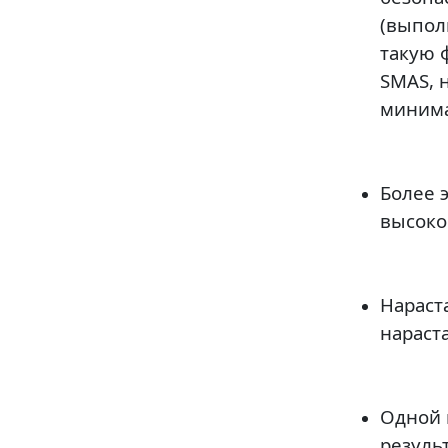
(выпол
такую 
SMAS, 
минима
Более 
высоко
Нараст
нараста
Одной 
результ