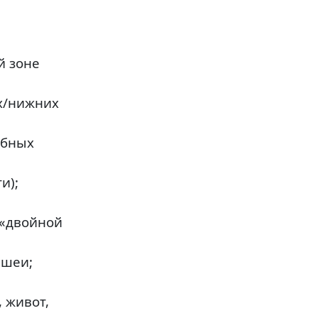
й зоне
х/нижних
убных
и);
 «двойной
 шеи;
 живот,