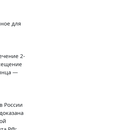
бное для
ечение 2-
осещение
олнца —
в России
 доказана
ой
та РФ;