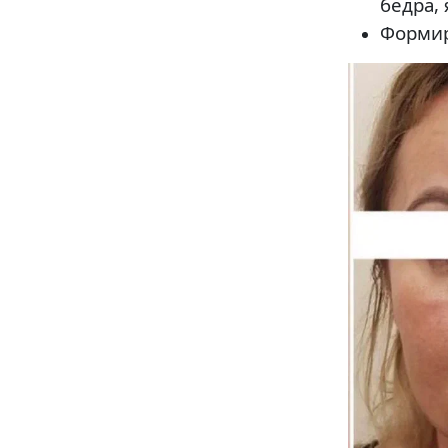
бедра,
Формир