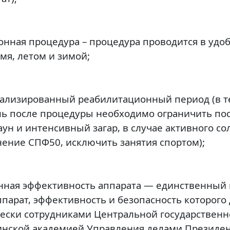
онная процедура
– процедура проводится в удо
емя, летом и зимой;
лизированный реабилитационный период
(в т
ль после процедуры необходимо ограничить п
саун и интенсивный загар, в случае активного с
ение СПФ50, исключить занятия спортом);
нная эффективность аппарата
— единственный 
ппарат, эффективность и безопасность которого
ески сотрудниками Центральной государственн
нской академией Управления делами Президен