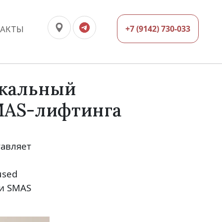
+7 (9142) 730-033
ТАКТЫ
икальный
SMAS-лифтинга
авляет
used
 и SMAS