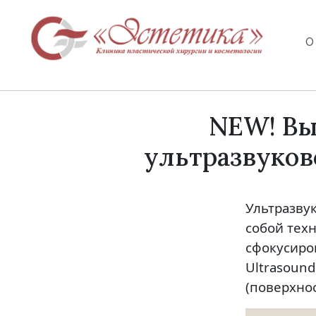
О
NEW! Вы
ультразвуков
Ультразву
собой тех
сфокусиров
Ultrasoun
(поверхно