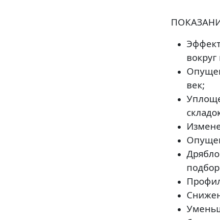
ПОКАЗАН
Эффект
вокруг 
Опущен
век;
Уплоще
складок
Измене
Опущен
Дрябло
подбор
Профил
Снижен
Уменьш