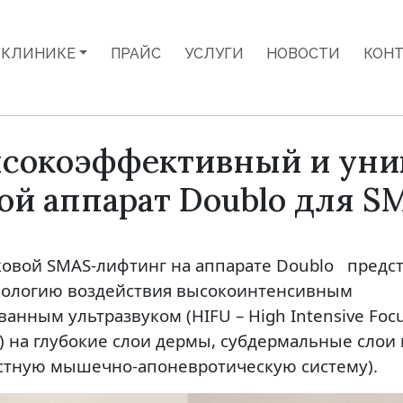
 КЛИНИКЕ
ПРАЙС
УСЛУГИ
НОВОСТИ
КОН
сокоэффективный и ун
ой аппарат Doublo для 
ковой SMAS-
лифтинг
на аппарате
Doublo
предст
нологию воздействия высокоинтенсивным
анным ультразвуком (HIFU – High Intensive Foc
d) на глубокие слои дермы, субдермальные слои
стную мышечно-апоневротическую систему).