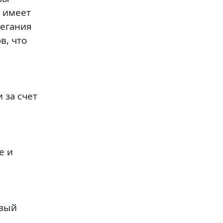
имеет
легания
в, что
 за счет
е и
ивый