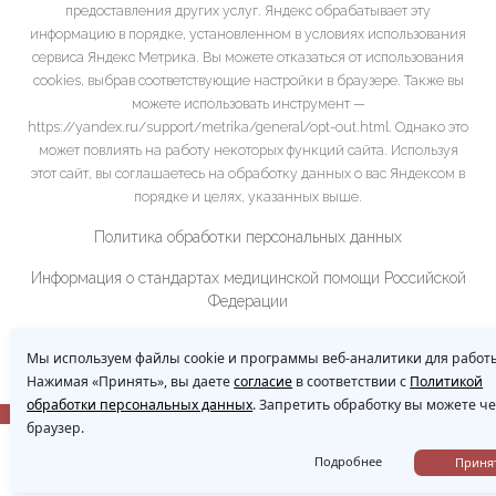
предоставления других услуг. Яндекс обрабатывает эту
информацию в порядке, установленном в условиях использования
сервиса Яндекс Метрика. Вы можете отказаться от использования
cookies, выбрав соответствующие настройки в браузере. Также вы
можете использовать инструмент —
https://yandex.ru/support/metrika/general/opt-out.html. Однако это
может повлиять на работу некоторых функций сайта. Используя
этот сайт, вы соглашаетесь на обработку данных о вас Яндексом в
порядке и целях, указанных выше.
Политика обработки персональных данных
Информация о стандартах медицинской помощи Российской
Федерации
Рубрикатор клинических рекомендаций Минздрава
Мы используем файлы cookie и программы веб-аналитики для работы
Российской Федерации:
Нажимая «Принять», вы даете
согласие
в соответствии с
Политикой
обработки персональных данных
. Запретить обработку вы можете ч
сайт создан ООО «ЭЙФОС». Информационные технологии
браузер.
Подробнее
Приня