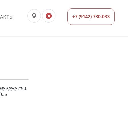
+7 (9142) 730-033
ТАКТЫ
у кругу лиц.
для